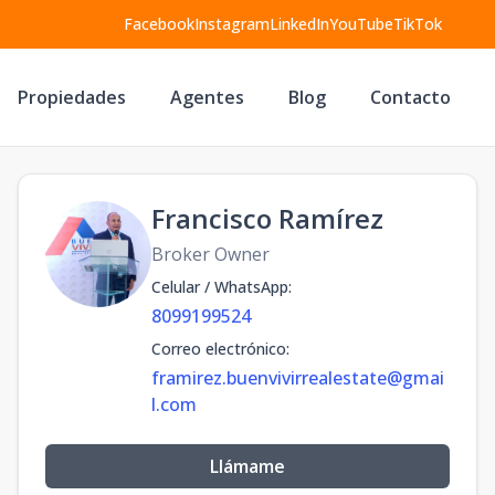
Facebook
Instagram
LinkedIn
YouTube
TikTok
Propiedades
Agentes
Blog
Contacto
Francisco Ramírez
Broker Owner
Celular / WhatsApp
:
8099199524
Correo electrónico
:
framirez.buenvivirrealestate@gmai
l.com
Llámame