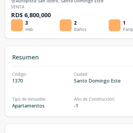
Autopista San Isidro
,
Santo Domingo Este
VENTA
RD$ 6,800,000
3
2
1
Hab.
Baños
Parq
Resumen
Código
:
Ciudad
:
1370
Santo Domingo Este
Tipo de inmueble
:
Año de Construcción
:
Apartamentos
-1