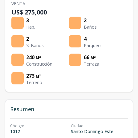
VENTA
US$ 275,000
3
2
Hab.
Baños
2
4
½ Baños
Parqueo
240
66
M²
M²
Construcción
Terraza
273
M²
Terreno
Resumen
Código
:
Ciudad
:
1012
Santo Domingo Este