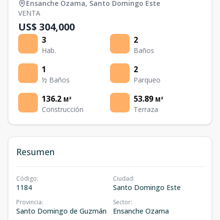
Ensanche Ozama
,
Santo Domingo Este
VENTA
US$ 304,000
3
2
Hab.
Baños
1
2
½ Baños
Parqueo
136.2
53.89
M²
M²
Construcción
Terraza
Resumen
Código
:
Ciudad
:
1184
Santo Domingo Este
Provincia
:
Sector
:
Santo Domingo de Guzmán
Ensanche Ozama