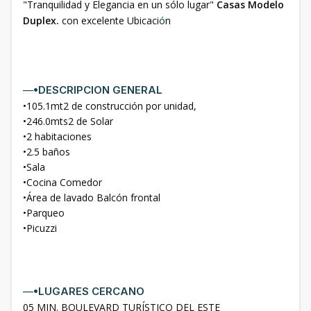
"Tranquilidad y Elegancia en un sólo lugar"
Casas Modelo
Duplex.
con excelente Ubicaci
ó
n
—
•DESCRIPCION GENERAL
•105.1mt2 de construcción por unidad,
•246.0mts2 de Solar
•2 habitaciones
•2.5 baños
•Sala
•Cocina Comedor
•Área de lavado Balcón frontal
•Parqueo
•Picuzzi
—
•LUGARES CERCANO
05 MIN. BOULEVARD TURÍSTICO DEL ESTE