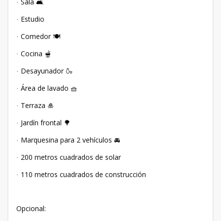
Sala
️
·
🛋
Estudio
·
Comedor
️
·
🍽
Cocina 🫕
·
Desayunador
·
🍶
Área de lavado
·
🧺
Terraza
·
🎍
Jardín frontal
·
🌳
Marquesina para 2 vehículos
·
🚘
200 metros cuadrados de solar
·
110 metros cuadrados de construcción
·
Opcional: