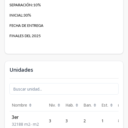
SEPARACIÓN:10%
INICIAL:30%
FECHA DE ENTREGA
FINALES DEL 2025
Unidades
Nombre
Niv.
Hab.
Ban.
Est.
m²
3er
3
3
2
1
88
3
2
1
88
m2
-
m2