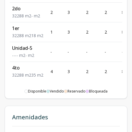
2do
2
3
2
2
88
3
2
2
88
m2
-
m2
1er
1
3
2
2
88
3
2
2
88
m2
18
m2
Unidad-5
-
-
-
-
-
-
-
-
-
m2
-
m2
4to
4
3
2
2
88
3
2
2
88
m2
35
m2
Disponible
Vendido
Reservado
Bloqueada
Amenidades