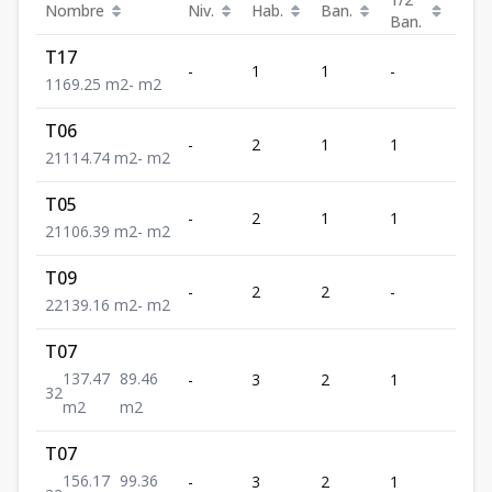
Nombre
Niv.
Hab.
Ban.
m²
Ban.
T17
-
1
1
-
69.2
1
1
69.25
m2
-
m2
T06
-
2
1
1
114.
2
1
114.74
m2
-
m2
T05
-
2
1
1
106.
2
1
106.39
m2
-
m2
T09
-
2
2
-
139.
2
2
139.16
m2
-
m2
T07
137.47
89.46
-
3
2
1
137.
3
2
m2
m2
T07
156.17
99.36
-
3
2
1
156.