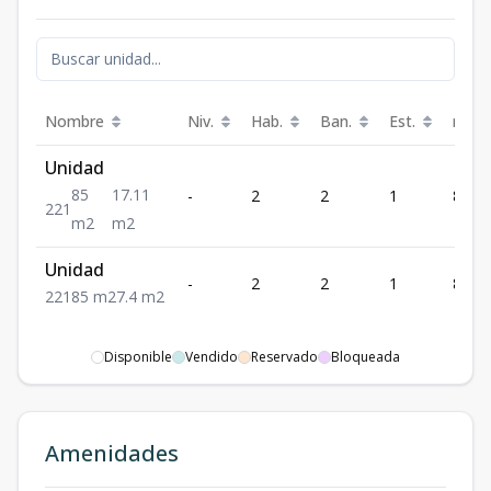
Nombre
Niv.
Hab.
Ban.
Est.
m²
Unidad
85
17.11
-
2
2
1
85
2
2
1
m2
m2
Unidad
-
2
2
1
85
2
2
1
85
m2
7.4
m2
Disponible
Vendido
Reservado
Bloqueada
Amenidades