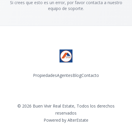
Si crees que esto es un error, por favor contacta a nuestro
equipo de soporte.
Propiedades
Agentes
Blog
Contacto
Facebook
Instagram
LinkedIn
YouTube
TikTok
©
2026
Buen Vivir Real Estate
,
Todos los derechos
reservados
Powered by
AlterEstate