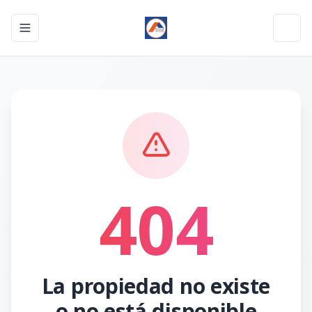
Toggle navigation menu
Toggl
404
La propiedad no existe
o no está disponible