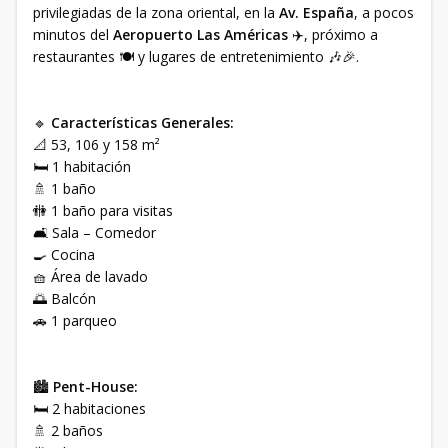
privilegiadas de la zona oriental, en la
Av. España
, a pocos
minutos del
Aeropuerto Las Américas
✈️, próximo a
restaurantes 🍽️ y lugares de entretenimiento 🎶🎉.
🔹
Características Generales:
📐 53, 106 y 158 m²
🛏️ 1 habitación
🚿 1 baño
🚻 1 baño para visitas
🛋️ Sala – Comedor
🍳 Cocina
🧺 Área de lavado
🌅 Balcón
🚗 1 parqueo
🏙️
Pent-House:
🛏️ 2 habitaciones
🚿 2 baños