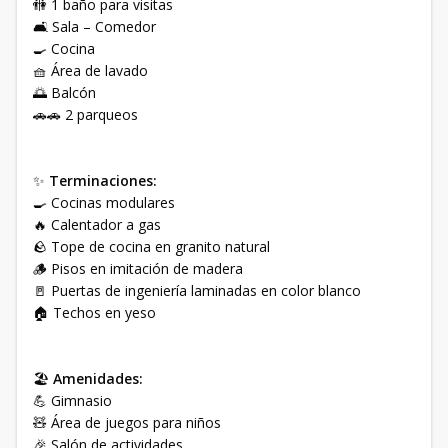
🚻 1 baño para visitas
🛋️ Sala – Comedor
🍳 Cocina
🧺 Área de lavado
🌅 Balcón
🚗🚗 2 parqueos
✨
Terminaciones:
🍳 Cocinas modulares
🔥 Calentador a gas
🪨 Tope de cocina en granito natural
🪵 Pisos en imitación de madera
🚪 Puertas de ingeniería laminadas en color blanco
🏠 Techos en yeso
🏖️
Amenidades:
💪 Gimnasio
🧸 Área de juegos para niños
🎉 Salón de actividades