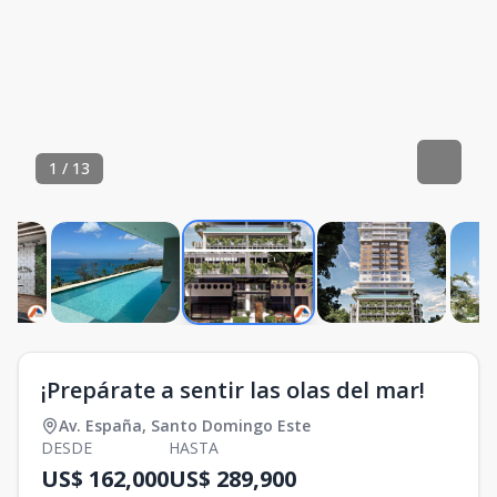
1
/
13
¡Prepárate a sentir las olas del mar!
Av. España
,
Santo Domingo Este
DESDE
HASTA
US$ 162,000
US$ 289,900