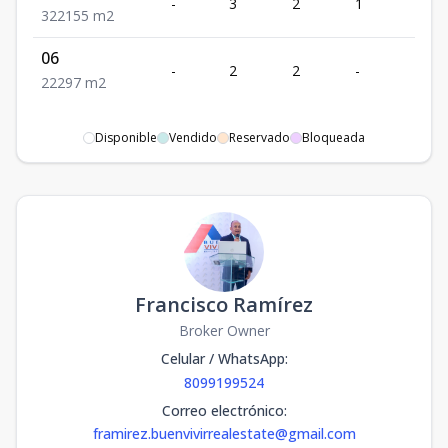
-
3
2
1
2
3
2
2
155
m2
06
-
2
2
-
2
2
2
2
97
m2
Disponible
Vendido
Reservado
Bloqueada
Francisco Ramírez
Broker Owner
Celular / WhatsApp
:
8099199524
Correo electrónico
:
framirez.buenvivirrealestate@gmail.com