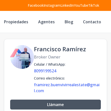
Facebook
Instagram
LinkedIn
YouTube
TikTok
Propiedades
Agentes
Blog
Contacto
Francisco Ramírez
Broker Owner
Celular / WhatsApp
:
8099199524
Correo electrónico
:
framirez.buenvivirrealestate@gmai
l.com
Llámame