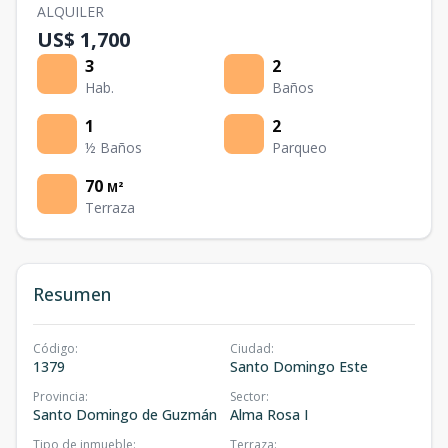
ALQUILER
US$ 1,700
3
2
Hab.
Baños
1
2
½ Baños
Parqueo
70
M²
Terraza
Resumen
Código
:
Ciudad
:
1379
Santo Domingo Este
Provincia
:
Sector
:
Santo Domingo de Guzmán
Alma Rosa I
Tipo de inmueble
:
Terraza
: