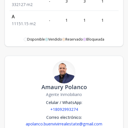
-
3
3
1
2
3
3
2
127
m2
A
-
1
1
1
1
1
1
1
51.15
m2
Disponible
Vendido
Reservado
Bloqueada
Amaury Polanco
Agente Inmobiliario
Celular / WhatsApp
:
+18092993274
Correo electrónico
:
apolanco.buenvivirrealestate@gmail.com