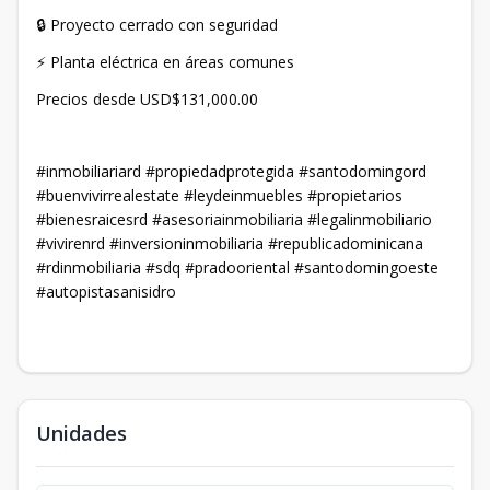
🔒 Proyecto cerrado con seguridad
⚡ Planta eléctrica en áreas comunes
Precios desde USD$131,000.00
#inmobiliariard #propiedadprotegida #santodomingord
#buenvivirrealestate #leydeinmuebles #propietarios
#bienesraicesrd #asesoriainmobiliaria #legalinmobiliario
#vivirenrd #inversioninmobiliaria #republicadominicana
#rdinmobiliaria #sdq #pradooriental #santodomingoeste
#autopistasanisidro
Unidades