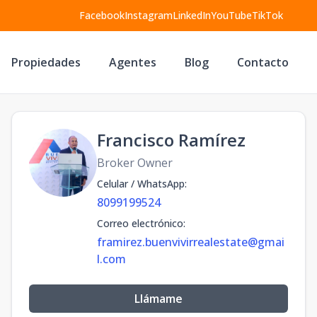
Facebook
Instagram
LinkedIn
YouTube
TikTok
Propiedades
Agentes
Blog
Contacto
Francisco Ramírez
Broker Owner
Celular / WhatsApp
:
8099199524
Correo electrónico
:
framirez.buenvivirrealestate@gmai
l.com
Llámame