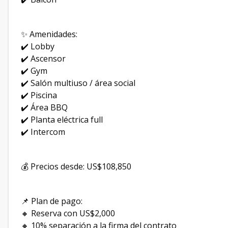
✨ Amenidades:
✔️ Lobby
✔️ Ascensor
✔️ Gym
✔️ Salón multiuso / área social
✔️ Piscina
✔️ Área BBQ
✔️ Planta eléctrica full
✔️ Intercom
💰 Precios desde: US$108,850
📌 Plan de pago:
🔸 Reserva con US$2,000
🔸 10% separación a la firma del contrato