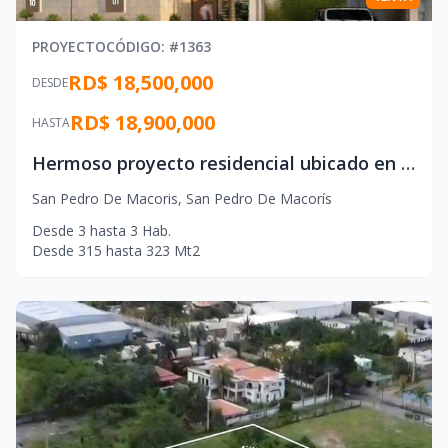
PROYECTO
CÓDIGO
: #
1363
RD$ 18,500,000
DESDE
RD$ 18,900,000
HASTA
Hermoso proyecto residencial ubicado en el mismo centro de la ciudad de San Pedro de Macorís
San Pedro De Macoris
,
San Pedro De Macorís
Desde
3
hasta
3
Hab.
Desde
315
hasta
323
Mt2