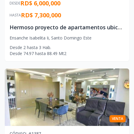
RD$ 6,000,000
DESDE
RD$ 7,300,000
HASTA
Hermoso proyecto de apartamentos ubicado en el Ensanche Isabelita, Santo Domingo Este.
Ensanche Isabelita Ii
,
Santo Domingo Este
Desde
2
hasta
3
Hab.
Desde
74.97
hasta
88.49
Mt2
VENTA
CÓDIGO
: #
1387