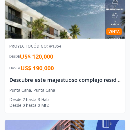
VENTA
PROYECTO
CÓDIGO
: #
1354
US$ 120,000
DESDE
US$ 190,000
HASTA
Descubre este majestuoso complejo residencial urbano en Punta Cana
Punta Cana
,
Punta Cana
Desde
2
hasta
3
Hab.
Desde
0
hasta
0
Mt2