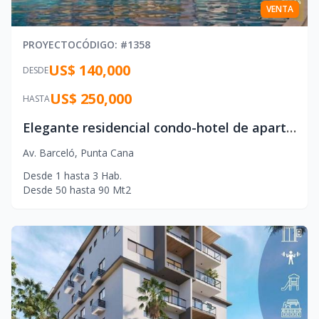
VENTA
PROYECTO
CÓDIGO
: #
1358
US$ 140,000
DESDE
US$ 250,000
HASTA
Elegante residencial condo-hotel de apartamentos de 1, 2 y 3 habitaciones, ubicado en Punta Cana.
Av. Barceló
,
Punta Cana
Desde
1
hasta
3
Hab.
Desde
50
hasta
90
Mt2