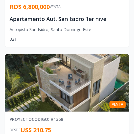
RD$ 6,800,000
VENTA
Apartamento Aut. San Isidro 1er nive
Autopista San Isidro
,
Santo Domingo Este
3
2
1
VENTA
PROYECTO
CÓDIGO
: #
1368
US$ 210.75
DESDE