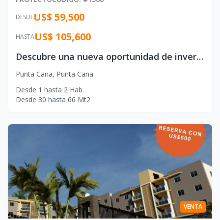
US$ 59,500
DESDE
US$ 105,600
HASTA
Descubre una nueva oportunidad de inversión en el corazón de Punta Cana.
Punta Cana
,
Punta Cana
Desde
1
hasta
2
Hab.
Desde
30
hasta
66
Mt2
VENTA