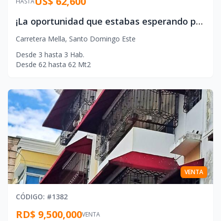
US$ 62,600
HASTA
¡La oportunidad que estabas esperando para tener tu hogar propio!
Carretera Mella
,
Santo Domingo Este
Desde
3
hasta
3
Hab.
Desde
62
hasta
62
Mt2
VENTA
CÓDIGO
: #
1382
RD$ 9,500,000
VENTA