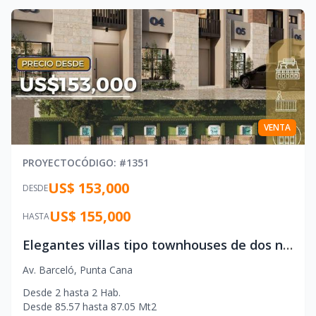
VENTA
PROYECTO
CÓDIGO
: #
1351
US$ 153,000
DESDE
US$ 155,000
HASTA
Elegantes villas tipo townhouses de dos niveles con patio privado, jacuzzi, línea blanca incluida por tiempo limitado y área de terraza en el tercer nivel.
Av. Barceló
,
Punta Cana
Desde
2
hasta
2
Hab.
Desde
85.57
hasta
87.05
Mt2