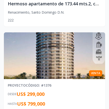
Hermoso apartamento de 173.44 mts.2, con dos habitaciones ubicado en la Urbanización Renacimiento, Santo Domingo.
Renacimiento
,
Santo Domingo D.N.
2
2
2
VENTA
PROYECTO
CÓDIGO
: #
1376
US$ 299,000
DESDE
US$ 799,000
HASTA