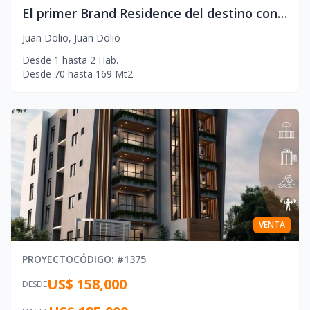
El primer Brand Residence del destino con gestion hotelera internacional. Una propuesta frente al mar creada para disfrutar e invertir.
Juan Dolio
,
Juan Dolio
Desde
1
hasta
2
Hab.
Desde
70
hasta
169
Mt2
VENTA
PROYECTO
CÓDIGO
: #
1375
US$ 158,000
DESDE