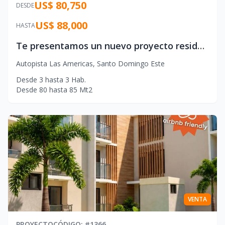
US$ 80,750
DESDE
US$ 88,000
HASTA
Te presentamos un nuevo proyecto residencial estratégicamente ubicado en la privilegiada Avenida Las Américas, una de las zonas con mayor conectividad, desarrollo y proyección de Santo Domingo Este.
Autopista Las Americas
,
Santo Domingo Este
Desde
3
hasta
3
Hab.
Desde
80
hasta
85
Mt2
VENTA
PROYECTO
CÓDIGO
: #
1366