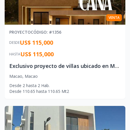
VENTA
PROYECTO
CÓDIGO
: #
1356
US$ 115,000
DESDE
US$ 115,000
HASTA
Exclusivo proyecto de villas ubicado en Macao, Punta Cana.
Macao
,
Macao
Desde
2
hasta
2
Hab.
Desde
110.65
hasta
110.65
Mt2