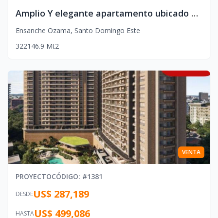
Amplio Y elegante apartamento ubicado en Ensanche Ozama, a pasos de la Ave. Venezuela, Santo Domingo Este.
Ensanche Ozama
,
Santo Domingo Este
3
2
2
146.9
Mt2
VENTA
PROYECTO
CÓDIGO
: #
1381
US$ 287,189
DESDE
US$ 499,086
HASTA