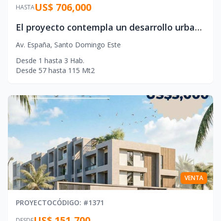
US$ 706,000
HASTA
El proyecto contempla un desarrollo urbano de uso mixto, donde residencias, hotelería, comercio y espacios corporativos se integran dentro de una planificación arquitectónica de gran escala.
Av. España
,
Santo Domingo Este
Desde
1
hasta
3
Hab.
Desde
57
hasta
115
Mt2
VENTA
PROYECTO
CÓDIGO
: #
1371
US$ 151,700
DESDE