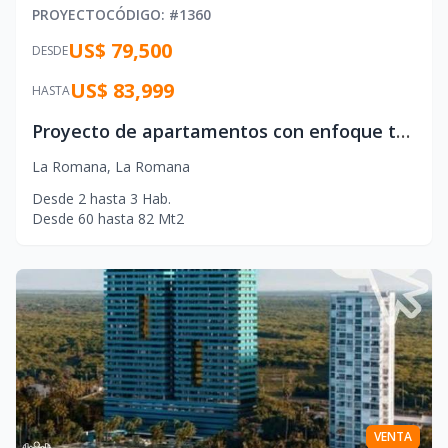
PROYECTO
CÓDIGO
: #
1360
US$ 79,500
DESDE
US$ 83,999
HASTA
Proyecto de apartamentos con enfoque turístico localizado en La Romana, Republica Dominicana.
La Romana
,
La Romana
Desde
2
hasta
3
Hab.
Desde
60
hasta
82
Mt2
VENTA