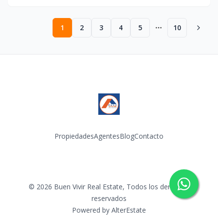
1
2
3
4
5
10
More pages
Propiedades
Agentes
Blog
Contacto
Facebook
Instagram
LinkedIn
YouTube
TikTok
©
2026
Buen Vivir Real Estate
,
Todos los derechos
reservados
Powered by
AlterEstate