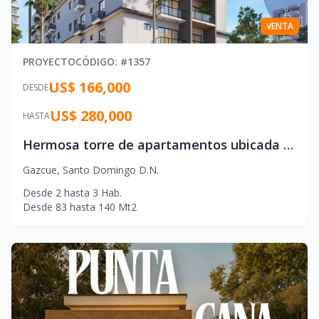
VENTA
PROYECTO
CÓDIGO
: #
1357
US$ 166,000
DESDE
US$ 280,000
HASTA
Hermosa torre de apartamentos ubicada en el exclusivo sector de Gazcue
Gazcue
,
Santo Domingo D.N.
Desde
2
hasta
3
Hab.
Desde
83
hasta
140
Mt2