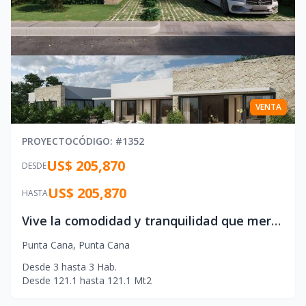
VENTA
PROYECTO
CÓDIGO
: #
1352
US$ 205,870
DESDE
US$ 205,870
HASTA
Vive la comodidad y tranquilidad que mereces en esta villa de un solo nivel en Punta Cana
Punta Cana
,
Punta Cana
Desde
3
hasta
3
Hab.
Desde
121.1
hasta
121.1
Mt2