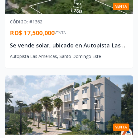
VENTA
CÓDIGO
: #
1362
RD$ 17,500,000
VENTA
Se vende solar, ubicado en Autopista Las Americas Km. 17
Autopista Las Americas
,
Santo Domingo Este
VENTA