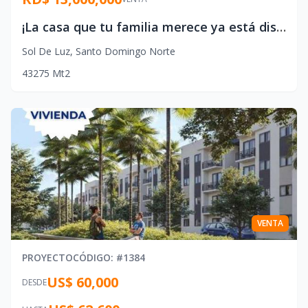
¡La casa que tu familia merece ya está disponible en el Residencial Sol de Luz, Santo Domingo Norte!
Sol De Luz
,
Santo Domingo Norte
4
3
275
Mt2
VENTA
PROYECTO
CÓDIGO
: #
1384
US$ 60,000
DESDE