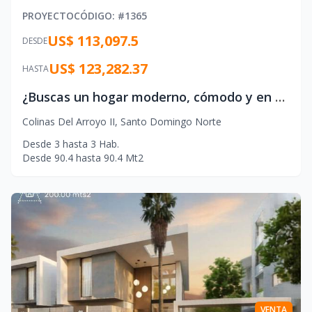
PROYECTO
CÓDIGO
: #
1365
US$ 113,097.5
DESDE
US$ 123,282.37
HASTA
¿Buscas un hogar moderno, cómodo y en una ubicación estratégica para ti y tu familia?
Colinas Del Arroyo II
,
Santo Domingo Norte
Desde
3
hasta
3
Hab.
Desde
90.4
hasta
90.4
Mt2
VENTA