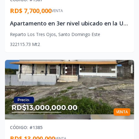
RD$ 7,700,000
VENTA
Apartamento en 3er nivel ubicado en la Urbanización Reparto Los 3 Ojos, a pocos metros de City Center Mall by Lady Lee Santo Domingo Este.
Reparto Los Tres Ojos
,
Santo Domingo Este
3
2
2
115.73
Mt2
VENTA
CÓDIGO
: #
1385
RD$ 13,000,000
VENTA