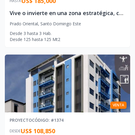
US$ 185,000
HASTA
Vive o invierte en una zona estratégica, con alta valorización y excelente conectividad.
Prado Oriental
,
Santo Domingo Este
Desde
3
hasta
3
Hab.
Desde
125
hasta
125
Mt2
VENTA
PROYECTO
CÓDIGO
: #
1374
US$ 108,850
DESDE