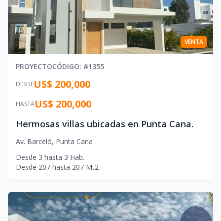
VENTA
PROYECTO
CÓDIGO
: #
1355
US$ 200,000
DESDE
US$ 200,000
HASTA
Hermosas villas ubicadas en Punta Cana.
Av. Barceló
,
Punta Cana
Desde
3
hasta
3
Hab.
Desde
207
hasta
207
Mt2