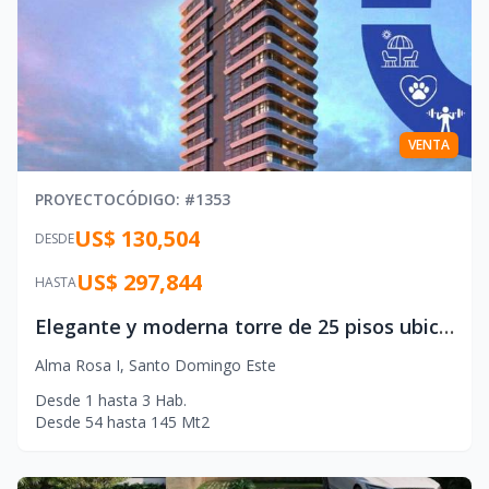
VENTA
PROYECTO
CÓDIGO
: #
1353
US$ 130,504
DESDE
US$ 297,844
HASTA
Elegante y moderna torre de 25 pisos ubicada en Alma Rosa I
Alma Rosa I
,
Santo Domingo Este
Desde
1
hasta
3
Hab.
Desde
54
hasta
145
Mt2