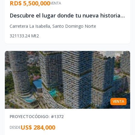
RD$ 5,500,000
VENTA
Descubre el lugar donde tu nueva historia comienza
Carretera La Isabella
,
Santo Domingo Norte
3
2
1
133.24
Mt2
VENTA
PROYECTO
CÓDIGO
: #
1372
US$ 284,000
DESDE