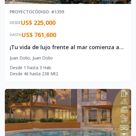
PROYECTO
CÓDIGO
: #
1359
US$ 225,000
DESDE
US$ 761,600
HASTA
¡Tu vida de lujo frente al mar comienza aquí! Imagina despertar cada día con el sonido de las olas y vistas panorámicas al océano. Este es el complejo beachfront más exclusivo de Juan Dolio.
Juan Dolio
,
Juan Dolio
Desde
1
hasta
3
Hab.
Desde
46
hasta
238
Mt2