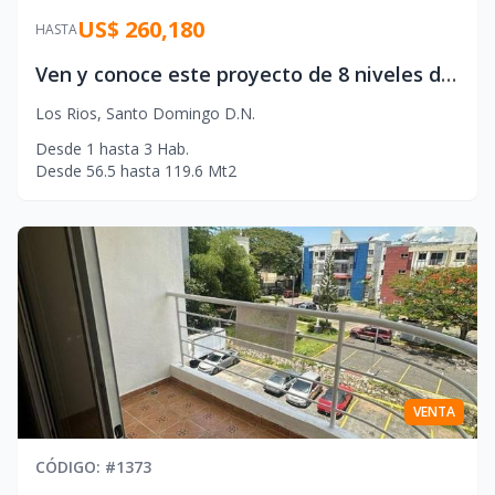
US$ 260,180
HASTA
Ven y conoce este proyecto de 8 niveles de apartamentos proyectados a 5 apartamentos por nivel, elegante e innovador, ubicado en el prestigioso sector de Villa Marina, Los Ríos.
Los Rios
,
Santo Domingo D.N.
Desde
1
hasta
3
Hab.
Desde
56.5
hasta
119.6
Mt2
VENTA
CÓDIGO
: #
1373