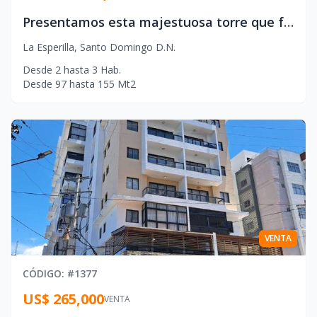
Presentamos esta majestuosa torre que fusiona la excelencia colombiana con el estilo de vida moderno de Santo Domingo
La Esperilla
,
Santo Domingo D.N.
Desde
2
hasta
3
Hab.
Desde
97
hasta
155
Mt2
VENTA
CÓDIGO
: #
1377
US$ 265,000
VENTA