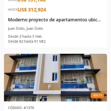
US$ 312,924
HASTA
Moderno proyecto de apartamentos ubicado a solo 300 metros de la playa Marbella
Juan Dolio
,
Juan Dolio
Desde
2
hasta
3
Hab.
Desde
82
hasta
91
Mt2
VENTA
CÓDIGO
: #
1370