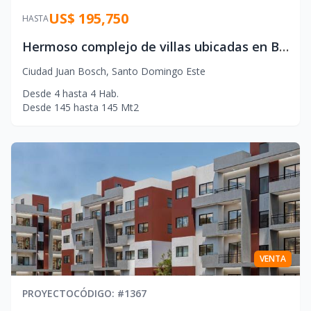
US$ 195,750
HASTA
Hermoso complejo de villas ubicadas en Boca Chica, a 4 minutos de la playa.
Ciudad Juan Bosch
,
Santo Domingo Este
Desde
4
hasta
4
Hab.
Desde
145
hasta
145
Mt2
VENTA
PROYECTO
CÓDIGO
: #
1367