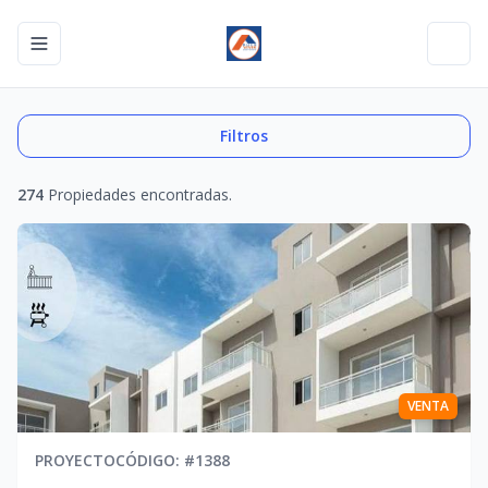
Toggle navigation menu
Toggl
Filtros
274
Propiedades encontradas.
VENTA
PROYECTO
CÓDIGO
: #
1388